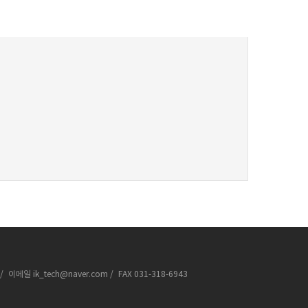
/
이메일
ik_tech@naver.com
/
FAX
031-318-6943