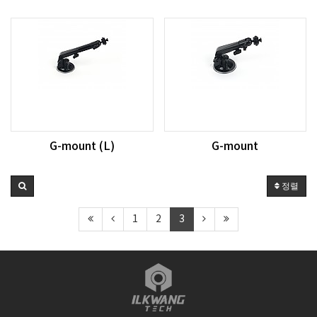
G-mount (L)
G-mount
정렬
1
2
3